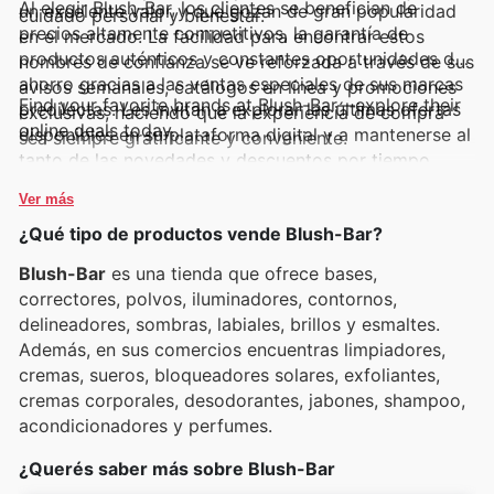
Al elegir Blush-Bar, los clientes se benefician de
un excelente valor y que gozan de gran popularidad
cuidado personal y bienestar.
precios altamente competitivos, la garantía de
en el mercado. La facilidad para encontrar estos
productos auténticos y constantes oportunidades de
nombres de confianza se ve reforzada a través de sus
ahorro gracias a las ventas especiales de sus marcas
avisos semanales, catálogos en línea y promociones
Find your favorite brands at Blush-Bar—explore their
predilectas. Les invitan a explorar las últimas ofertas
exclusivas, haciendo que la experiencia de compra
online deals today.
disponibles en su plataforma digital y a mantenerse al
sea siempre gratificante y conveniente.
tanto de las novedades y descuentos por tiempo
limitado que traen consigo las marcas más
Ver más
solicitadas.
¿Qué tipo de productos vende Blush-Bar?
Blush-Bar
es una tienda que ofrece bases,
correctores, polvos, iluminadores, contornos,
delineadores, sombras, labiales, brillos y esmaltes.
Además, en sus comercios encuentras limpiadores,
cremas, sueros, bloqueadores solares, exfoliantes,
cremas corporales, desodorantes, jabones, shampoo,
acondicionadores y perfumes.
¿Querés saber más sobre Blush-Bar