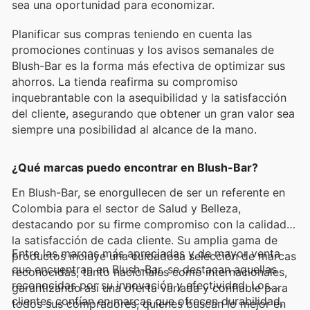
sea una oportunidad para economizar.
Planificar sus compras teniendo en cuenta las
promociones continuas y los avisos semanales de
Blush-Bar es la forma más efectiva de optimizar sus
ahorros. La tienda reafirma su compromiso
inquebrantable con la asequibilidad y la satisfacción
del cliente, asegurando que obtener un gran valor sea
siempre una posibilidad al alcance de la mano.
¿Qué marcas puedo encontrar en Blush-Bar?
En Blush-Bar, se enorgullecen de ser un referente en
Colombia para el sector de Salud y Belleza,
destacando por su firme compromiso con la calidad y
la satisfacción de cada cliente. Su amplia gama de
Entre las marcas más apreciadas y de mayor venta
productos incluye una cuidadosa selección de marcas
que encuentran en Blush-Bar, se destacan aquellas
reconocidas, tanto nacionales como internacionales,
reconocidas por su innovación y efectividad. Los
garantizando así una oferta variada y confiable para
clientes confían en marcas que ofrecen durabilidad,
todos sus compradores, quienes buscan lo mejor en