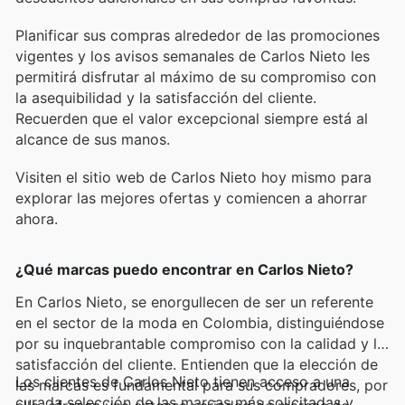
Planificar sus compras alrededor de las promociones
vigentes y los avisos semanales de Carlos Nieto les
permitirá disfrutar al máximo de su compromiso con
la asequibilidad y la satisfacción del cliente.
Recuerden que el valor excepcional siempre está al
alcance de sus manos.
Visiten el sitio web de Carlos Nieto hoy mismo para
explorar las mejores ofertas y comiencen a ahorrar
ahora.
¿Qué marcas puedo encontrar en Carlos Nieto?
En Carlos Nieto, se enorgullecen de ser un referente
en el sector de la moda en Colombia, distinguiéndose
por su inquebrantable compromiso con la calidad y la
satisfacción del cliente. Entienden que la elección de
Los clientes de Carlos Nieto tienen acceso a una
las marcas es fundamental para sus compradores, por
curada selección de las marcas más solicitadas y