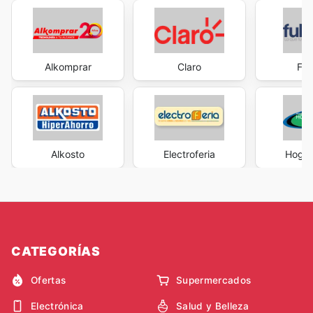
Alkomprar
Claro
Ful
Alkosto
Electroferia
Hogar
CATEGORÍAS
Ofertas
Supermercados
Electrónica
Salud y Belleza