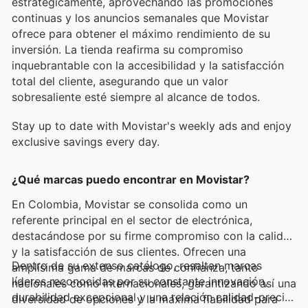
estratégicamente, aprovechando las promociones
continuas y los anuncios semanales que Movistar
ofrece para obtener el máximo rendimiento de su
inversión. La tienda reafirma su compromiso
inquebrantable con la accesibilidad y la satisfacción
total del cliente, asegurando que un valor
sobresaliente esté siempre al alcance de todos.
Stay up to date with Movistar's weekly ads and enjoy
exclusive savings every day.
¿Qué marcas puedo encontrar en Movistar?
En Colombia, Movistar se consolida como un
referente principal en el sector de electrónica,
destacándose por su firme compromiso con la calidad
y la satisfacción de sus clientes. Ofrecen una
Dentro de su extenso catálogo, resaltan marcas
amplísima gama de marcas de confianza, tanto
líderes reconocidas por su constante innovación,
nacionales como internacionales, garantizando así una
durabilidad excepcional y una relación calidad-precio
diversidad de opciones y la máxima fiabilidad para