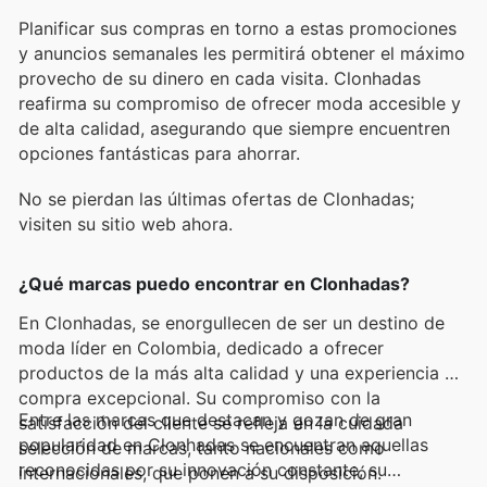
Planificar sus compras en torno a estas promociones
y anuncios semanales les permitirá obtener el máximo
provecho de su dinero en cada visita. Clonhadas
reafirma su compromiso de ofrecer moda accesible y
de alta calidad, asegurando que siempre encuentren
opciones fantásticas para ahorrar.
No se pierdan las últimas ofertas de Clonhadas;
visiten su sitio web ahora.
¿Qué marcas puedo encontrar en Clonhadas?
En Clonhadas, se enorgullecen de ser un destino de
moda líder en Colombia, dedicado a ofrecer
productos de la más alta calidad y una experiencia de
compra excepcional. Su compromiso con la
Entre las marcas que destacan y gozan de gran
satisfacción del cliente se refleja en la cuidada
popularidad en Clonhadas se encuentran aquellas
selección de marcas, tanto nacionales como
reconocidas por su innovación constante, su
internacionales, que ponen a su disposición.