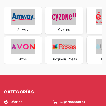
Amway
Cyzone
É
Avon
Droguería Rosas
Med
CATEGORÍAS
Ofertas
Supermercados