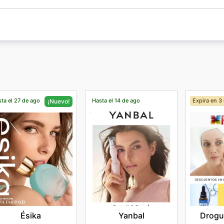
ta el 27 de ago
Hasta el 14 de ago
Expira en 3 
¡Nuevo!
Yanbal
Drogu
Ésika