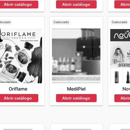
Abrir catálogo
Abri
Abrir catálogo
ducado
Caducado
Caducado
Oriflame
MediPiel
No
Abrir catálogo
Abrir catálogo
Abri