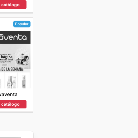
r catálogo
Popular
vaventa
r catálogo