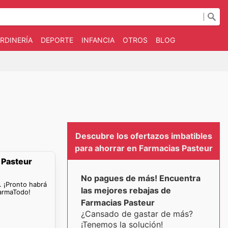
RDINERÍA
DEPORTE
INFANCIA
OTROS
BLOG
Descubre los ofertazos imbatibles
para ahorrar en Farmacias Pasteur
 Pasteur
No pagues de más! Encuentra
. ¡Pronto habrá
las mejores rebajas de
armaTodo!
Farmacias Pasteur
¿Cansado de gastar de más?
¡Tenemos la solución!