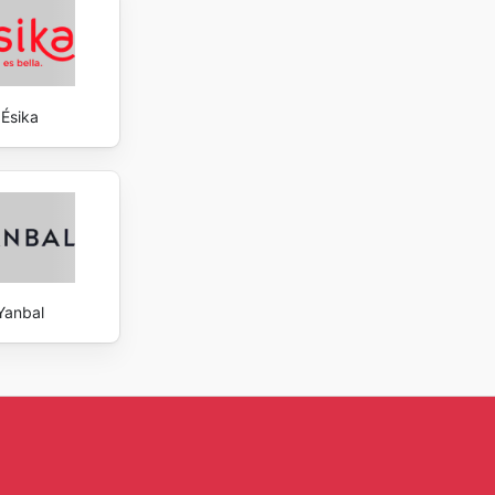
Ésika
Yanbal