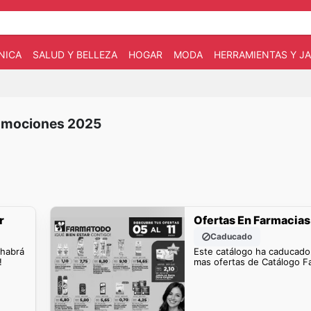
NICA
SALUD Y BELLEZA
HOGAR
MODA
HERRAMIENTAS Y JA
romociones 2025
r
Ofertas En Farmacias
Caducado
 habrá
Este catálogo ha caducado
!
mas ofertas de Catálogo F