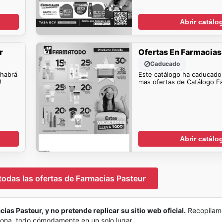
Abrir catálo
r
Ofertas En Farmacias
Caducado
 habrá
Este catálogo ha caducado
!
mas ofertas de Catálogo F
Abrir catálo
 todas las ofertas de Farmacias Pasteur
ias Pasteur, y no pretende replicar su sitio web oficial.
Recopilam
 zona, todo cómodamente en un solo lugar.