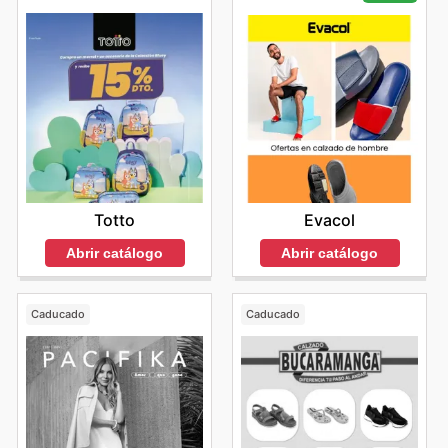
Totto
Evacol
Abrir catálogo
Abrir catálogo
Caducado
Caducado