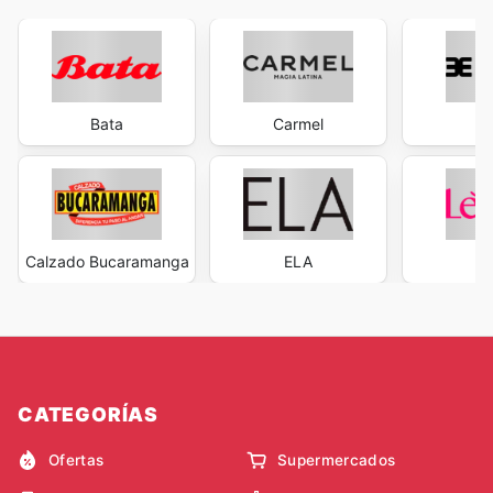
Bata
Carmel
Ev
Calzado Bucaramanga
ELA
L
CATEGORÍAS
Ofertas
Supermercados