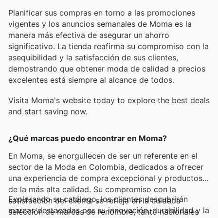
Planificar sus compras en torno a las promociones
vigentes y los anuncios semanales de Moma es la
manera más efectiva de asegurar un ahorro
significativo. La tienda reafirma su compromiso con la
asequibilidad y la satisfacción de sus clientes,
demostrando que obtener moda de calidad a precios
excelentes está siempre al alcance de todos.
Visita Moma's website today to explore the best deals
and start saving now.
¿Qué marcas puedo encontrar en Moma?
En Moma, se enorgullecen de ser un referente en el
sector de la Moda en Colombia, dedicados a ofrecer
una experiencia de compra excepcional y productos
de la más alta calidad. Su compromiso con la
Explorando su catálogo, los clientes descubrirán
satisfacción del cliente se refleja en la cuidada
marcas destacadas por su innovación, durabilidad y la
selección de marcas de renombre, tanto nacionales