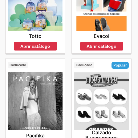
Totto
Evacol
Abrir catálogo
Abrir catálogo
Caducado
Caducado
Popular
Calzado
Pacifika
Bucaramanga