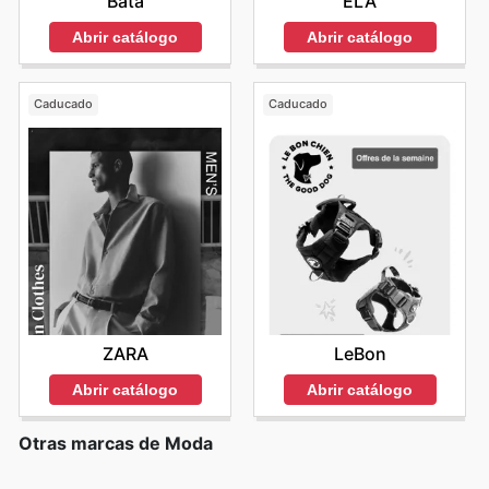
ELA
Bata
Abrir catálogo
Abrir catálogo
Caducado
Caducado
ZARA
LeBon
Abrir catálogo
Abrir catálogo
Otras marcas de Moda