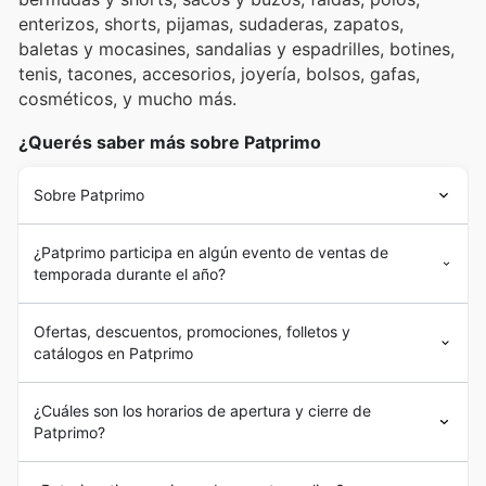
enterizos, shorts, pijamas, sudaderas, zapatos,
baletas y mocasines, sandalias y espadrilles, botines,
tenis, tacones, accesorios, joyería, bolsos, gafas,
cosméticos, y mucho más.
¿Querés saber más sobre Patprimo
Sobre Patprimo
¿Patprimo participa en algún evento de ventas de
temporada durante el año?
Ofertas, descuentos, promociones, folletos y
catálogos en Patprimo
¿Cuáles son los horarios de apertura y cierre de
Patprimo?