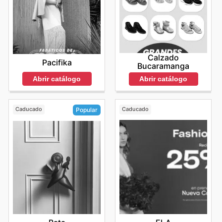
Calzado
Pacifika
Bucaramanga
Abrir catálogo
Abrir catálogo
Caducado
Caducado
Popular