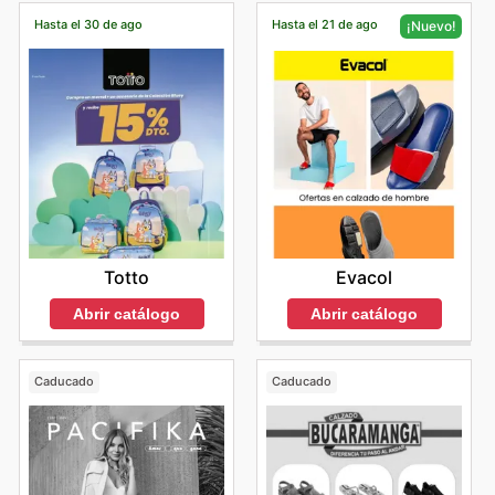
Hasta el 30 de ago
Hasta el 21 de ago
¡Nuevo!
Totto
Evacol
Abrir catálogo
Abrir catálogo
Caducado
Caducado