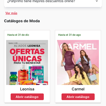
¿Patprimo tiene mejores descuentos online?
Ver más
Catálogos de Moda
Hasta el 31 de dic
Hasta el 31 de ago
Leonisa
Carmel
Abrir catálogo
Abrir catálogo