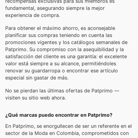
recompensas exclusivas para sus miembros es
fundamental, asegurando siempre la mejor
experiencia de compra.
Para obtener el máximo ahorro, es aconsejable
planificar sus compras teniendo en cuenta las
promociones vigentes y los catálogos semanales de
Patprimo. Su compromiso con la asequibilidad y la
satisfacción del cliente es una garantía: el excelente
valor está siempre a su alcance, permitiéndoles
renovar su guardarropa o encontrar ese artículo
especial sin gastar de más.
No se pierdan las últimas ofertas de Patprimo —
visiten su sitio web ahora.
¿Qué marcas puedo encontrar en Patprimo?
En Patprimo, se enorgullecen de ser un referente en el
sector de la Moda en Colombia, comprometidos con