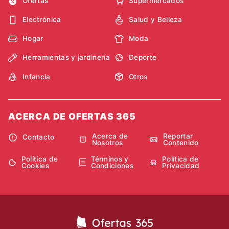
Ofertas
Supermercados
Electrónica
Salud y Belleza
Hogar
Moda
Herramientas y jardinería
Deporte
Infancia
Otros
ACERCA DE OFERTAS 365
Acerca de
Reportar
Contacto
Nosotros
Contenido
Política de
Términos y
Política de
Cookies
Condiciones
Privacidad