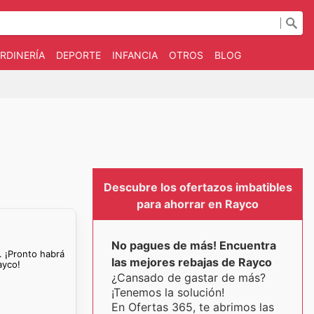
RDINERÍA
DEPORTE
INFANCIA
OTROS
BLOG
Descubre los ofertazos imbatibles
para ahorrar en Rayco
No pagues de más! Encuentra
. ¡Pronto habrá
las mejores rebajas de Rayco
ayco!
¿Cansado de gastar de más?
¡Tenemos la solución!
En Ofertas 365, te abrimos las