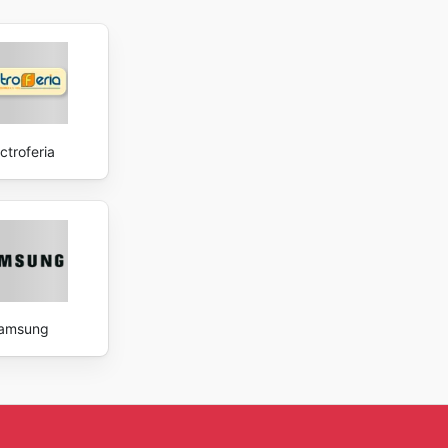
ctroferia
amsung