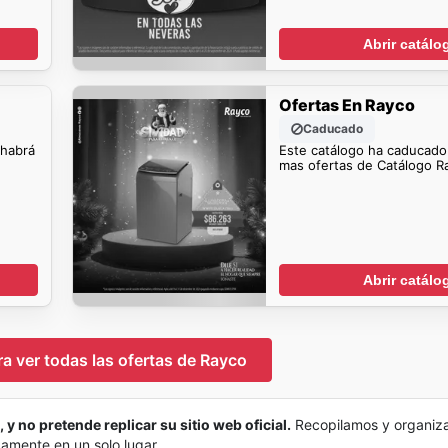
Abrir catálo
Ofertas En Rayco
Caducado
 habrá
Este catálogo ha caducado
mas ofertas de Catálogo R
Abrir catálo
ra ver todas las ofertas de Rayco
 y no pretende replicar su sitio web oficial.
Recopilamos y organiz
damente en un solo lugar.