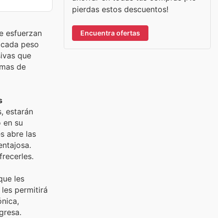
pierdas estos descuentos!
se esfuerzan
Encuentra ofertas
 cada peso
sivas que
amas de
s
, estarán
o en su
s abre las
ntajosa.
frecerles.
que les
les permitirá
ónica,
gresa.