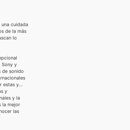
r una cuidada
os de la más
uscan lo
epcional
, Sony y
s de sonido
ernacionales
r estas y
as y
ales y la
 la mejor
nocer las