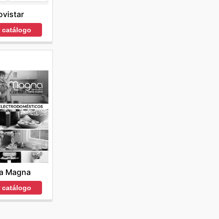
vistar
r catálogo
a Magna
r catálogo