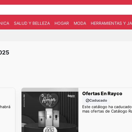
NICA
SALUD Y BELLEZA
HOGAR
MODA
HERRAMIENTAS Y JA
2025
Ofertas En Rayco
Caducado
 habrá
Este catálogo ha caducado
mas ofertas de Catálogo R