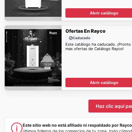
Abrir catálogo
Ofertas En Rayco
Caducado
Este catálogo ha caducado. ¡Pronto
mas ofertas de Catálogo Rayco!
Abrir catálogo
Haz clic aquí pa
Este sitio web no está afiliado ni respaldado por Rayco,
últimos folletos de los comercios de tu zona, todo cómo