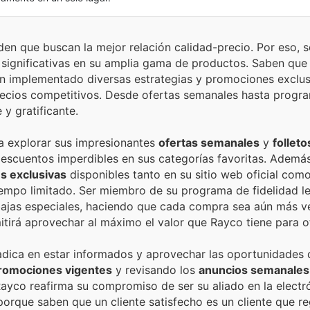
den que buscan la mejor relación calidad-precio. Por eso, 
significativas en su amplia gama de productos. Saben que
an implementado diversas estrategias y promociones exclu
recios competitivos. Desde ofertas semanales hasta progr
 y gratificante.
 a explorar sus impresionantes
ofertas semanales
y
folleto
escuentos imperdibles en sus categorías favoritas. Además
s exclusivas
disponibles tanto en su sitio web oficial com
iempo limitado. Ser miembro de su programa de fidelidad le
ajas especiales, haciendo que cada compra sea aún más ve
itirá aprovechar al máximo el valor que Rayco tiene para o
adica en estar informados y aprovechar las oportunidades 
romociones vigentes
y revisando los
anuncios semanales
Rayco reafirma su compromiso de ser su aliado en la electr
porque saben que un cliente satisfecho es un cliente que re