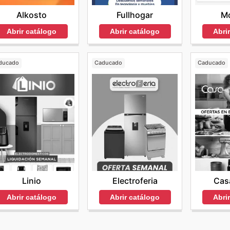
Alkosto
Fullhogar
Mo
Abrir catálogo
Abrir catálogo
Abri
ducado
Caducado
Caducado
Linio
Electroferia
Cas
Abrir catálogo
Abrir catálogo
Abri