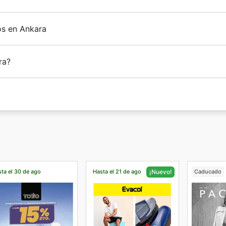
os en Ankara
ra?
ta el 30 de ago
Hasta el 21 de ago
Caducado
¡Nuevo!