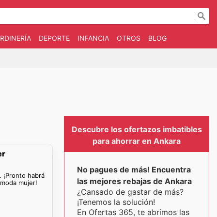
RDINERÍA
DEPORTE
INFANCIA
OTROS
BLOG
Descubre los ofertazos imbatibles
para ahorrar en Ankara
er
No pagues de más! Encuentra
. ¡Pronto habrá
las mejores rebajas de Ankara
 moda mujer!
¿Cansado de gastar de más?
¡Tenemos la solución!
En Ofertas 365, te abrimos las