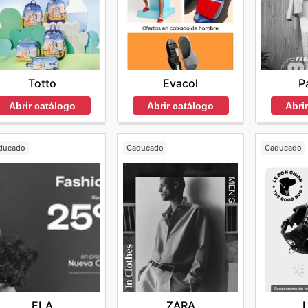
Totto
P
Evacol
Abrir catálogo
Abri
Abrir catálogo
ducado
Caducado
Caducado
ELA
ZARA