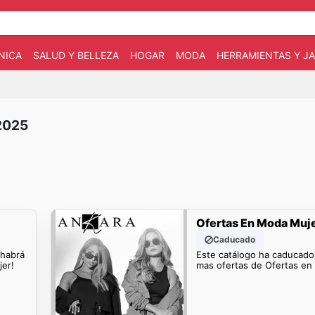
NICA
SALUD Y BELLEZA
HOGAR
MODA
HERRAMIENTAS Y JA
2025
Ofertas En Moda Muj
Caducado
 habrá
Este catálogo ha caducado
er!
mas ofertas de Ofertas en