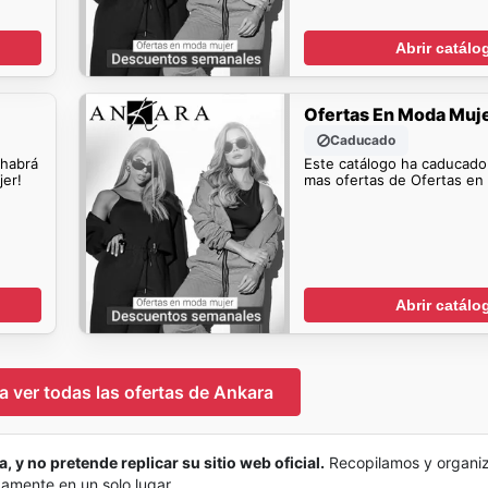
Abrir catálo
Ofertas En Moda Muj
Caducado
 habrá
Este catálogo ha caducado
er!
mas ofertas de Ofertas en
Abrir catálo
ra ver todas las ofertas de Ankara
, y no pretende replicar su sitio web oficial.
Recopilamos y organi
damente en un solo lugar.