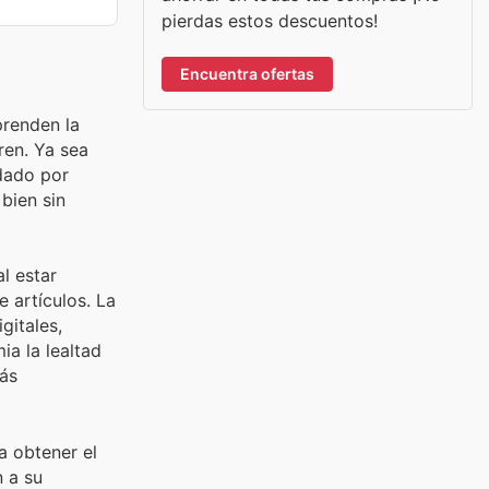
pierdas estos descuentos!
Encuentra ofertas
prenden la
ren. Ya sea
ldado por
bien sin
l estar
 artículos. La
gitales,
ia la lealtad
ás
a obtener el
n a su