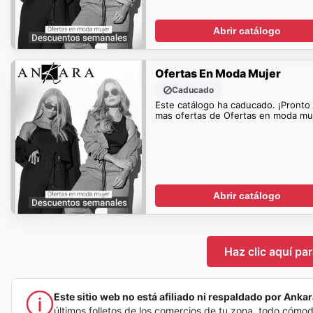
Abrir catálogo
Ofertas En Moda Mujer
Caducado
Este catálogo ha caducado. ¡Pronto
mas ofertas de Ofertas en moda muj
Abrir catálogo
Haz clic aquí pa
Este sitio web no está afiliado ni respaldado por Ankara
últimos folletos de los comercios de tu zona, todo cómo