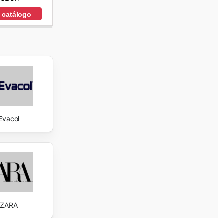
r catálogo
Evacol
ZARA