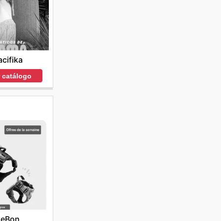
acifika
r catálogo
LeBon