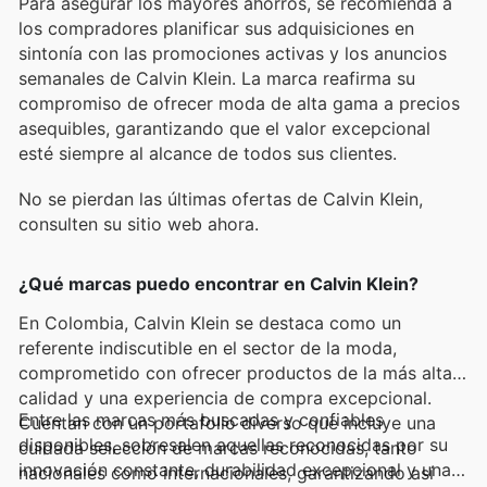
Para asegurar los mayores ahorros, se recomienda a
los compradores planificar sus adquisiciones en
sintonía con las promociones activas y los anuncios
semanales de Calvin Klein. La marca reafirma su
compromiso de ofrecer moda de alta gama a precios
asequibles, garantizando que el valor excepcional
esté siempre al alcance de todos sus clientes.
No se pierdan las últimas ofertas de Calvin Klein,
consulten su sitio web ahora.
¿Qué marcas puedo encontrar en Calvin Klein?
En Colombia, Calvin Klein se destaca como un
referente indiscutible en el sector de la moda,
comprometido con ofrecer productos de la más alta
calidad y una experiencia de compra excepcional.
Entre las marcas más buscadas y confiables
Cuentan con un portafolio diverso que incluye una
disponibles, sobresalen aquellas reconocidas por su
cuidada selección de marcas reconocidas, tanto
innovación constante, durabilidad excepcional y una
nacionales como internacionales, garantizando así