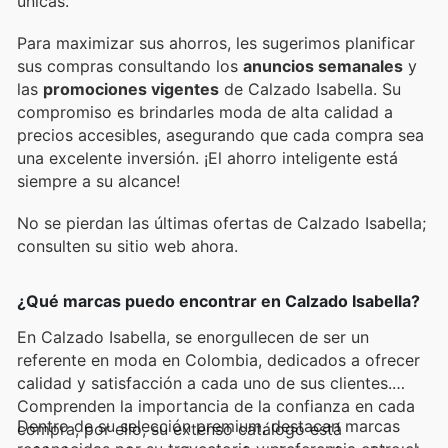
únicas.
Para maximizar sus ahorros, les sugerimos planificar
sus compras consultando los
anuncios semanales
y
las
promociones vigentes
de Calzado Isabella. Su
compromiso es brindarles moda de alta calidad a
precios accesibles, asegurando que cada compra sea
una excelente inversión. ¡El ahorro inteligente está
siempre a su alcance!
No se pierdan las últimas ofertas de Calzado Isabella;
consulten su sitio web ahora.
¿Qué marcas puedo encontrar en Calzado Isabella?
En Calzado Isabella, se enorgullecen de ser un
referente en moda en Colombia, dedicados a ofrecer
calidad y satisfacción a cada uno de sus clientes.
Comprenden la importancia de la confianza en cada
Dentro de su selección premium, destacan marcas
compra, por ello, su extenso catálogo está