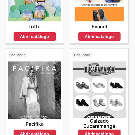
Totto
Evacol
Abrir catálogo
Abrir catálogo
Caducado
Caducado
Calzado
Pacifika
Bucaramanga
Abrir catálogo
Abrir catálogo