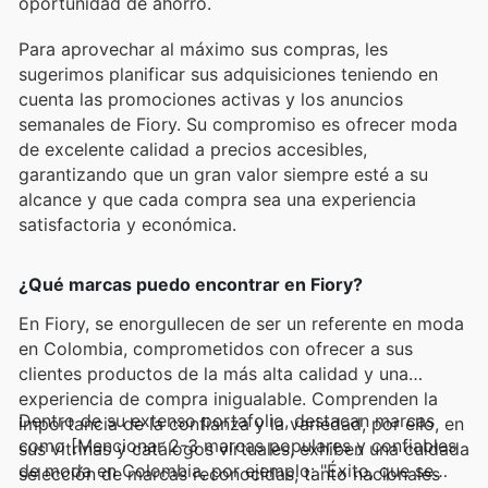
oportunidad de ahorro.
Para aprovechar al máximo sus compras, les
sugerimos planificar sus adquisiciones teniendo en
cuenta las promociones activas y los anuncios
semanales de Fiory. Su compromiso es ofrecer moda
de excelente calidad a precios accesibles,
garantizando que un gran valor siempre esté a su
alcance y que cada compra sea una experiencia
satisfactoria y económica.
¿Qué marcas puedo encontrar en Fiory?
En Fiory, se enorgullecen de ser un referente en moda
en Colombia, comprometidos con ofrecer a sus
clientes productos de la más alta calidad y una
experiencia de compra inigualable. Comprenden la
Dentro de su extenso portafolio, destacan marcas
importancia de la confianza y la variedad, por ello, en
como [Mencionar 2-3 marcas populares y confiables
sus vitrinas y catálogos virtuales, exhiben una cuidada
de moda en Colombia, por ejemplo: "Éxito, que se
selección de marcas reconocidas, tanto nacionales